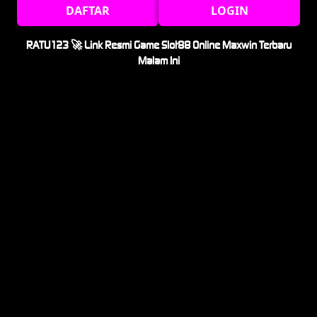
DAFTAR
LOGIN
Browser Yang Didukung
RATU123 🚀 Link Resmi Game Slot88 Online Maxwin Terbaru
Malam Ini
Platform Penyedia Layanan
Slots