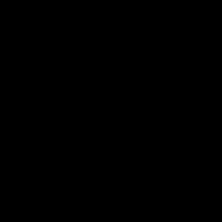
Poker